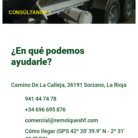
CONSÚLTANOS >
¿En qué podemos
ayudarle?
Camino De La Calleja, 26191 Sorzano, La Rioja
941 44 74 78
+34 696 695 876
comercial@remolqueshf.com
Cómo llegar (GPS 42º 20' 39.9" N - 2º 31'