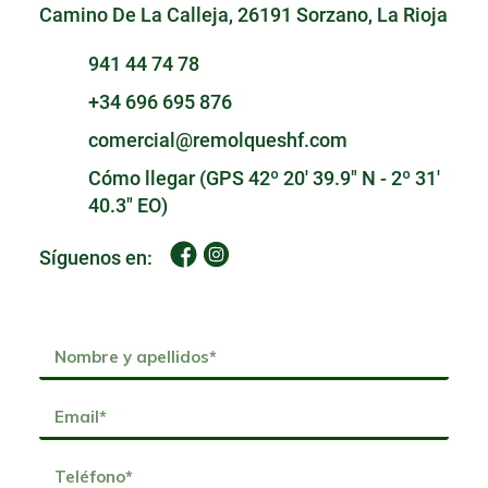
Camino De La Calleja, 26191 Sorzano, La Rioja
941 44 74 78
+34 696 695 876
comercial@remolqueshf.com
Cómo llegar (GPS 42º 20' 39.9" N - 2º 31'
40.3" EO)
Síguenos en: