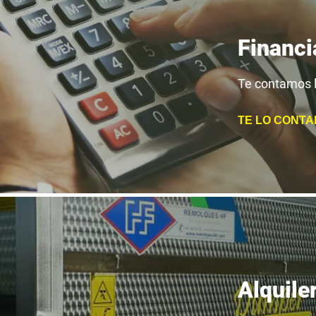
Financi
Te contamos l
TE LO CONTA
Alquile