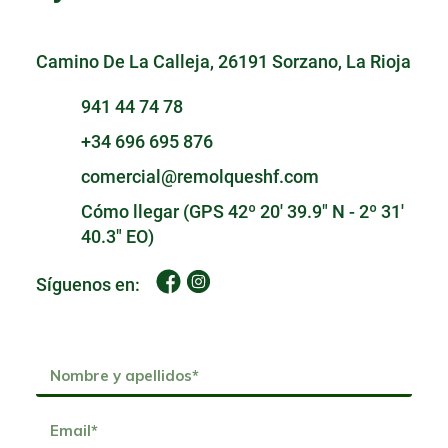
Camino De La Calleja, 26191 Sorzano, La Rioja
941 44 74 78
+34 696 695 876
comercial@remolqueshf.com
Cómo llegar (GPS 42º 20' 39.9" N - 2º 31'
40.3" EO)
Síguenos en: