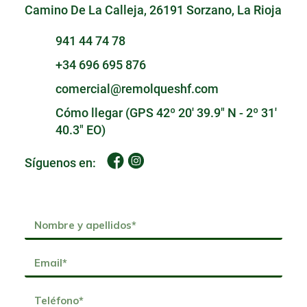
Camino De La Calleja, 26191 Sorzano, La Rioja
941 44 74 78
+34 696 695 876
comercial@remolqueshf.com
Cómo llegar (GPS 42º 20' 39.9" N - 2º 31'
40.3" EO)
Síguenos en: