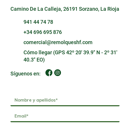
Camino De La Calleja, 26191 Sorzano, La Rioja
941 44 74 78
+34 696 695 876
comercial@remolqueshf.com
Cómo llegar (GPS 42º 20' 39.9" N - 2º 31'
40.3" EO)
Síguenos en: