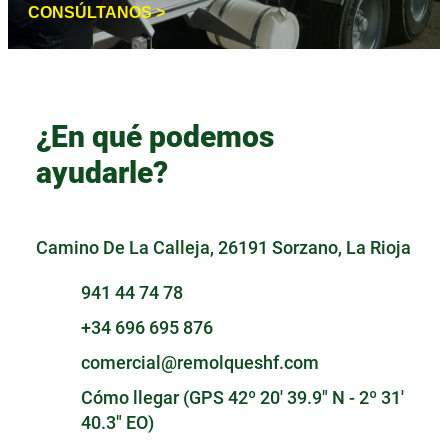
CONSÚLTANOS >
¿En qué podemos
ayudarle?
Camino De La Calleja, 26191 Sorzano, La Rioja
941 44 74 78
+34 696 695 876
comercial@remolqueshf.com
Cómo llegar (GPS 42º 20' 39.9" N - 2º 31'
40.3" EO)