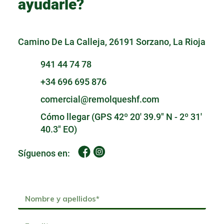
ayudarle?
Camino De La Calleja, 26191 Sorzano, La Rioja
941 44 74 78
+34 696 695 876
comercial@remolqueshf.com
Cómo llegar (GPS 42º 20' 39.9" N - 2º 31'
40.3" EO)
Síguenos en: