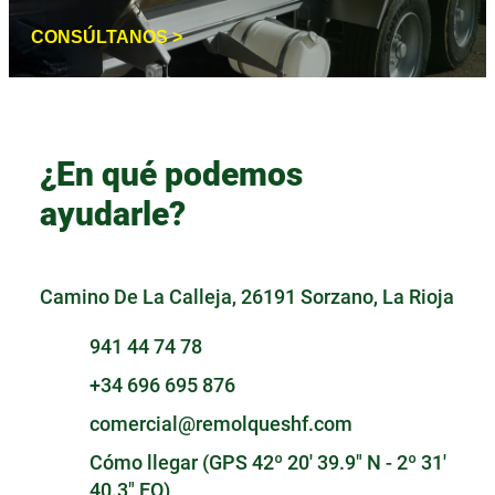
CONSÚLTANOS >
¿En qué podemos
ayudarle?
Camino De La Calleja, 26191 Sorzano, La Rioja
941 44 74 78
+34 696 695 876
comercial@remolqueshf.com
Cómo llegar (GPS 42º 20' 39.9" N - 2º 31'
40.3" EO)