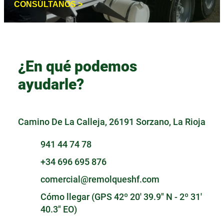
CONSÚLTANOS >
¿En qué podemos
ayudarle?
Camino De La Calleja, 26191 Sorzano, La Rioja
941 44 74 78
+34 696 695 876
comercial@remolqueshf.com
Cómo llegar (GPS 42º 20' 39.9" N - 2º 31'
40.3" EO)