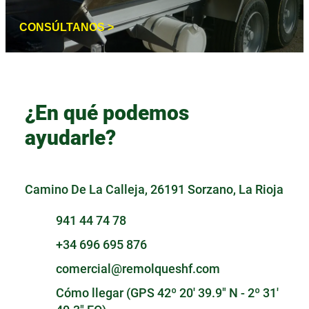
CONSÚLTANOS >
¿En qué podemos
ayudarle?
Camino De La Calleja, 26191 Sorzano, La Rioja
941 44 74 78
+34 696 695 876
comercial@remolqueshf.com
Cómo llegar (GPS 42º 20' 39.9" N - 2º 31'